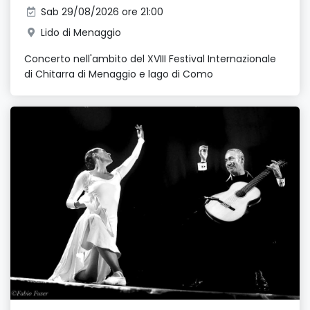
Sab 29/08/2026 ore 21:00
Lido di Menaggio
Concerto nell'ambito del XVIII Festival Internazionale
di Chitarra di Menaggio e lago di Como