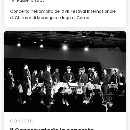
Passer Bistrot
Concerto nell'ambito del XVIII Festival Internazionale
di Chitarra di Menaggio e lago di Como
CONCERTI